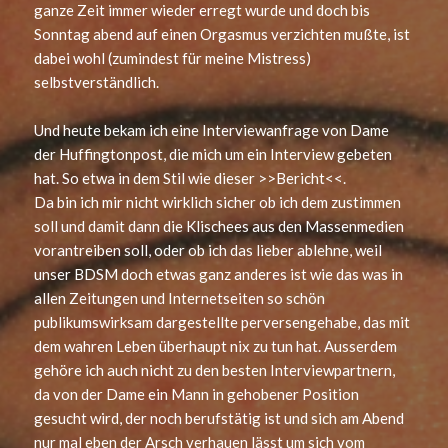
ganze Zeit immer wieder erregt wurde und doch bis
Sonntag abend auf einen Orgasmus verzichten mußte, ist
dabei wohl (zumindest für meine Mistress)
selbstverständlich.
Und heute bekam ich eine Interviewanfrage von Dame
der Huffingtonpost, die mich um ein Interview gebeten
hat. So etwa in dem Stil wie dieser >>Bericht<<.
Da bin ich mir nicht wirklich sicher ob ich dem zustimmen
soll und damit dann die Klischees aus den Massenmedien
vorantreiben soll, oder ob ich das lieber ablehne, weil
unser BDSM doch etwas ganz anderes ist wie das was in
allen Zeitungen und Internetseiten so schön
publikumswirksam dargestellte perversengehabe, das mit
dem wahren Leben überhaupt nix zu tun hat. Ausserdem
gehöre ich auch nicht zu den besten Interviewpartnern,
da von der Dame ein Mann in gehobener Position
gesucht wird, der noch berufstätig ist und sich am Abend
nur mal eben der Arsch verhauen lässt um sich vom