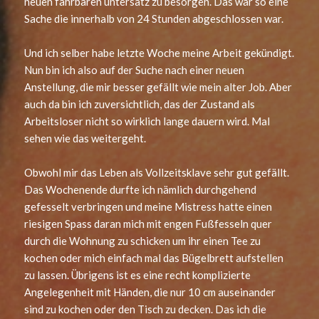
neuen fahrbaren untersatz zu besorgen. Das war so eine
Sache die innerhalb von 24 Stunden abgeschlossen war.
Und ich selber habe letzte Woche meine Arbeit gekündigt.
Nun bin ich also auf der Suche nach einer neuen
Anstellung, die mir besser gefällt wie mein alter Job. Aber
auch da bin ich zuversichtlich, das der Zustand als
Arbeitsloser nicht so wirklich lange dauern wird. Mal
sehen wie das weitergeht.
Obwohl mir das Leben als Vollzeitsklave sehr gut gefällt.
Das Wochenende durfte ich nämlich durchgehend
gefesselt verbringen und meine Mistress hatte einen
riesigen Spass daran mich mit engen Fußfesseln quer
durch die Wohnung zu schicken um ihr einen Tee zu
kochen oder mich einfach mal das Bügelbrett aufstellen
zu lassen. Übrigens ist es eine recht komplizierte
Angelegenheit mit Händen, die nur 10 cm auseinander
sind zu kochen oder den Tisch zu decken. Das ich die