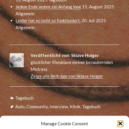
Jedem Ende wohnt ein Anfang inne
11. August 2025
Allgemein
Leider hat es nicht so funktioniert.
20. Juli 2025
Allgemein
Veröffentlicht von:
Sklave Holger
glücklicher Ehesklave meiner bezaubernden
Mistress
Zeige alle Beiträge von Sklave Holger
Kategorien
Tagebuch
Schlagwörter
Auto
,
Community
,
Interview
,
Klinik
,
Tagebuch
Manage Cookie Consent
Beitragsnavigation