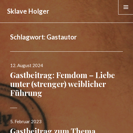
Sklave Holger
MENÜ &
WIDGE
Schlagwort:
Gastautor
Veröffentlicht
12. August 2024
am
Gastbeitrag: Femdom – Liebe
unter (strenger) weiblicher
Führung
Veröffentlicht
5. Februar 2023
am
Gastbeitrag zum Thema