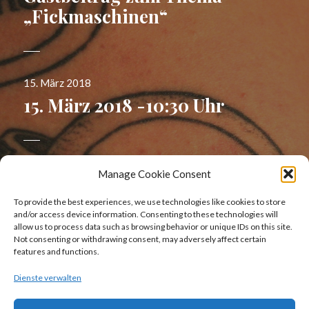
„Fickmaschinen“
Veröffentlicht
15. März 2018
am
15. März 2018 -10:30 Uhr
Veröffentlicht
31. Januar 2016
Manage Cookie Consent
am
Wochenbericht für die Woche
To provide the best experiences, we use technologies like cookies to store
04/2016
and/or access device information. Consenting to these technologies will
allow us to process data such as browsing behavior or unique IDs on this site.
Not consenting or withdrawing consent, may adversely affect certain
features and functions.
Dienste verwalten
Veröffentlicht
31. Januar 2016
am
Ich habe eine Gastautorin auf