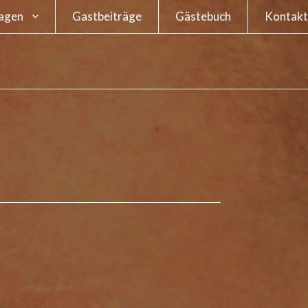
agen
Gastbeiträge
Gästebuch
Kontakt
ge – Wie oft darf
Impres
klave einen
smus haben?
Datensc
Meinung zur
eichnung von
in oder Sklave
age – Unterwäsche