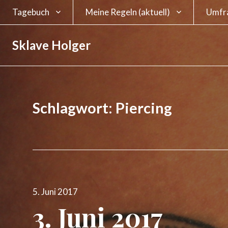
Tagebuch
Meine Regeln (aktuell)
Umfr
Strafbuch
alte Version bis Juni 2025
Umfra
Sklave Holger
ein S
Orga
Mein Google-
alte Version bis August
Sklavenkalender
2019
Eure 
Kennz
Schlagwort:
Piercing
Sklav
Umfr
Veröffentlicht
5. Juni 2017
am
3. Juni 2017