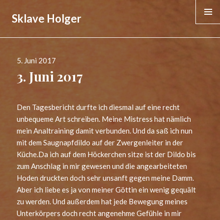
Sklave Holger
MENÜ &
WIDGE
Veröffentlicht
5. Juni 2017
am
3. Juni 2017
Den Tagesbericht durfte ich diesmal auf eine recht
unbequeme Art schreiben. Meine Mistress hat nämlich
mein Analtraining damit verbunden. Und da saß ich nun
mit dem Saugnapfdildo auf der Zwergenleiter in der
Küche.Da ich auf dem Höckerchen sitze ist der Dildo bis
zum Anschlag in mir gewesen und die angearbeiteten
Hoden druckten doch sehr unsanft gegen meine Damm.
Aber ich liebe es ja von meiner Göttin ein wenig gequält
zu werden. Und außerdem hat jede Bewegung meines
Unterkörpers doch recht angenehme Gefühle in mir