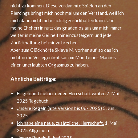
nicht zu kommen. Diese verdammte Spielen an den
Piercings bringt mich noch mal um den Verstand, weil ich
mich dann nicht mehr richtig zurückhalten kann. Und
meine Eheherrin nutz das gnadenlos aus um mich immer
weiter in meine Geilheit hineinzusteigern und jede
Zurückhaltung bei mir zu brechen.
Aber zum Glück hörte Sklave M. vorher auf, so das ich
nicht in die Verlegenheit kam im Mund eines Mannes
einen unerlaubten Orgasmus zu haben.
Ähnliche Beiträge:
Es geht mit meiner neuen Herrschaft weiter.
7. Mai
2025
Tagebuch
Unsere Regeln (alte Version bis 06- 2025)
5. Juni
2025
Ich habe eine neue, zusätzliche, Herrschaft.
1. Mai
2025
Allgemein
Unsere Regeln
5. Juni 2025