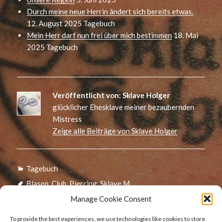
Durch meine neue Herrin ändert sich bereits etwas.
12. August 2025
Tagebuch
Mein Herr darf nun frei über mich bestimmen
18. Mai
2025
Tagebuch
Veröffentlicht von:
Sklave Holger
glücklicher Ehesklave meiner bezaubernden
Mistress
Zeige alle Beiträge von Sklave Holger
Kategorien
Tagebuch
Schlagwörter
Blasen
,
Club
,
Piercing
,
Sklave M.
Manage Cookie Consent
Beitragsnavigation
To provide the best experiences, we use technologies like cookies to store