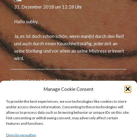
31. Dezember 2018 um 12:18 Uhr
Hallo subby,
Ja, es ist doch schon schön, wenn man(n) durch den Reif
und auch durch einen Keuschheitskäfig, jederzeit an
seine Stellung und vor allem an seine Mistress erinnert
wird.
Kommentare sind geschlossen.
Manage Cookie Consent
Beitragsnavigation
To provide the best experiences, we use technologies like cookies to store
Zurück
and/or access device information. Consenting to these technologies will
allow us to process data such as browsing behavior or unique IDs on this site.
Frohe Weihnachten
Vorheriger
Not consenting or withdrawing consent, may adversely affect certain
Beitrag:
features and functions.
Dienste verwalten