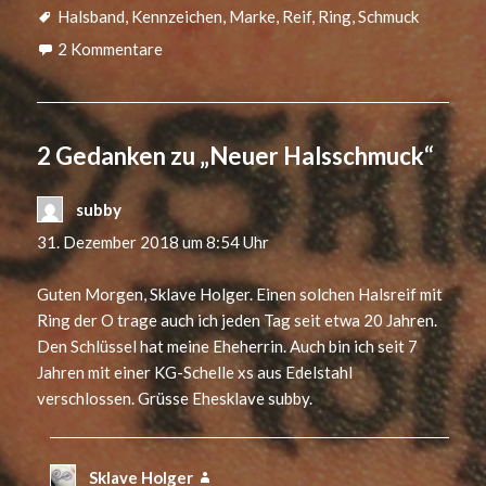
Schlagwörter
Halsband
,
Kennzeichen
,
Marke
,
Reif
,
Ring
,
Schmuck
2 Kommentare
2 Gedanken zu „Neuer Halsschmuck“
subby
sagt:
31. Dezember 2018 um 8:54 Uhr
Guten Morgen, Sklave Holger. Einen solchen Halsreif mit
Ring der O trage auch ich jeden Tag seit etwa 20 Jahren.
Den Schlüssel hat meine Eheherrin. Auch bin ich seit 7
Jahren mit einer KG-Schelle xs aus Edelstahl
verschlossen. Grüsse Ehesklave subby.
Sklave Holger
sagt: