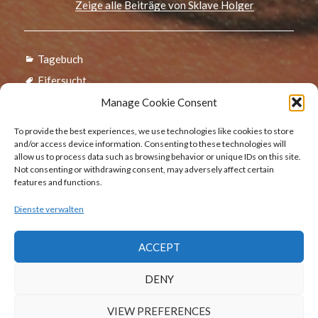
Zeige alle Beiträge von Sklave Holger
Kategorien
Tagebuch
Schlagwörter
Eifersucht
Manage Cookie Consent
Beitragsnavigation
To provide the best experiences, we use technologies like cookies to store
Zurück
and/or access device information. Consenting to these technologies will
allow us to process data such as browsing behavior or unique IDs on this site.
29. Januar 2017 (Wochenbericht)
Vorheriger
Not consenting or withdrawing consent, may adversely affect certain
Beitrag:
features and functions.
Dienste verwalten
Weiter
12. Februar 2017 (Wochenbericht)
Nächster
ACCEPT
Beitrag:
DENY
VIEW PREFERENCES