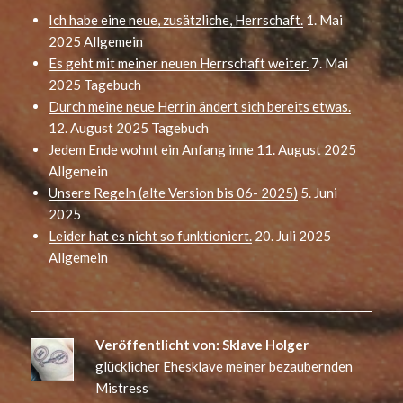
Ich habe eine neue, zusätzliche, Herrschaft.
1. Mai
2025
Allgemein
Es geht mit meiner neuen Herrschaft weiter.
7. Mai
2025
Tagebuch
Durch meine neue Herrin ändert sich bereits etwas.
12. August 2025
Tagebuch
Jedem Ende wohnt ein Anfang inne
11. August 2025
Allgemein
Unsere Regeln (alte Version bis 06- 2025)
5. Juni
2025
Leider hat es nicht so funktioniert.
20. Juli 2025
Allgemein
Veröffentlicht von:
Sklave Holger
glücklicher Ehesklave meiner bezaubernden
Mistress