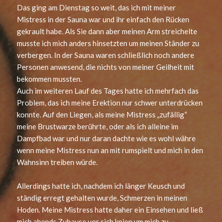
Das ging am Dienstag so weit, das ich mit meiner
Mistress in der Sauna war und ihr einfach den Rücken
gekrault habe. Als Sie dann aber meinen Arm streichelte
musste ich mich anders hinsetzten um meinen Ständer zu
verbergen. In der Sauna waren schließlich noch andere
Personen anwesend, die nichts von meiner Geilheit mit
bekommen mussten.
Auch im weiteren Lauf des Tages hatte ich mehrfach das
Problem, das ich meine Erektion nur schwer unterdrücken
konnte. Auf den Liegen, als meine Mistress „zufällig“
meine Brustwarze berührte, oder als ich alleine im
Dampfbad war und nur daran dachte wie es wohl währe
wenn meine Mistress nun an mit rumspielt und mich in den
Wahnsinn treiben würde.
Allerdings hatte ich, nachdem ich länger Keusch und
ständig erregt gehalten wurde, Schmerzen in meinen
Hoden. Meine Mistress hatte daher ein Einsehen und ließ
mich abends Zuhause vor sich knien um mich zu