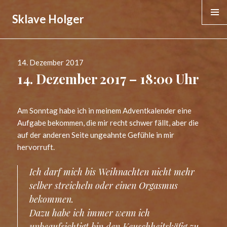
Sklave Holger
MENÜ &
WIDGE
Veröffentlicht
14. Dezember 2017
am
14. Dezember 2017 – 18:00 Uhr
Am Sonntag habe ich in meinem Adventkalender eine
Aufgabe bekommen, die mir recht schwer fällt, aber die
auf der anderen Seite ungeahnte Gefühle in mir
hervorruft.
Ich darf mich bis Weihnachten nicht mehr
selber streicheln oder einen Orgasmus
bekommen.
Dazu habe ich immer wenn ich
unbeaufsichtigt bin den Keuschheitskäfig zu