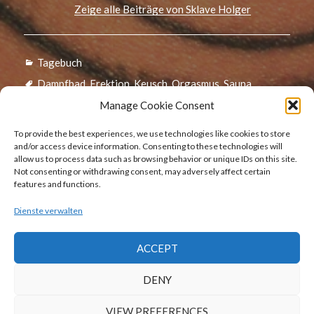
Zeige alle Beiträge von Sklave Holger
Kategorien
Tagebuch
Schlagwörter
Dampfbad
,
Erektion
,
Keusch
,
Orgasmus
,
Sauna
Manage Cookie Consent
Beitragsnavigation
To provide the best experiences, we use technologies like cookies to store
Zurück
and/or access device information. Consenting to these technologies will
allow us to process data such as browsing behavior or unique IDs on this site.
9. Dezember 2017 – 10:15 Uhr
Vorheriger
Not consenting or withdrawing consent, may adversely affect certain
Beitrag:
features and functions.
Dienste verwalten
Weiter
16. Dezember 2017 – 8:00 Uhr
Nächster
ACCEPT
Beitrag:
DENY
VIEW PREFERENCES