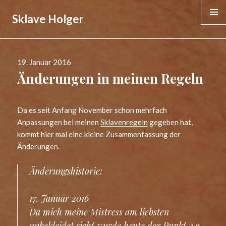
Sklave Holger
MENÜ &
WIDGE
Veröffentlicht
19. Januar 2016
am
Änderungen in meinen Regeln
Da es seit Anfang November schon mehrfach
Anpassungen bei meinen
Sklavenregeln
gegeben hat,
kommt hier mal eine kleine Zusammenfassung der
Änderungen.
Änderungshistorie:
17. Januar 2016
Da mich meine Mistress am liebsten
unbekleidet sieht wurde heute der Punkt 2.9