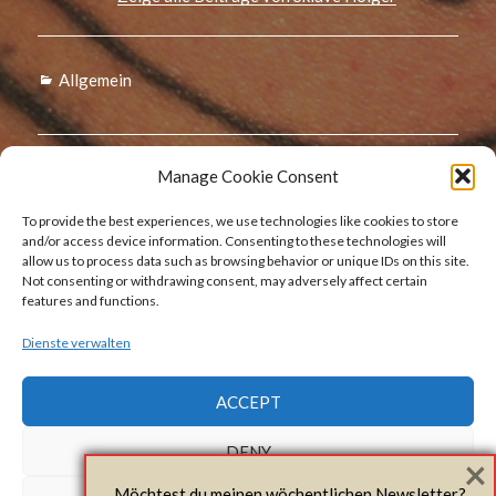
Kategorien
Allgemein
Beitragsnavigation
Zurück
Manage Cookie Consent
Wochenbericht für die Woche
Vorheriger
To provide the best experiences, we use technologies like cookies to store
Beitrag:
02/2016
and/or access device information. Consenting to these technologies will
allow us to process data such as browsing behavior or unique IDs on this site.
Not consenting or withdrawing consent, may adversely affect certain
features and functions.
Weiter
Dienste verwalten
Wochenbericht für die Woche
Nächster
Beitrag:
03/2016
ACCEPT
DENY
×
Möchtest du meinen wöchentlichen Newsletter?