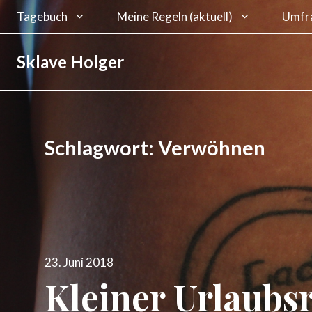
Tagebuch
Meine Regeln (aktuell)
Umfr
Strafbuch
alte Version bis Juni 2025
Umfra
Sklave Holger
ein S
Orga
Mein Google-
alte Version bis August
Sklavenkalender
2019
Eure 
Kennz
Schlagwort:
Verwöhnen
Sklav
Umfr
Veröffentlicht
23. Juni 2018
am
Kleiner Urlaubs