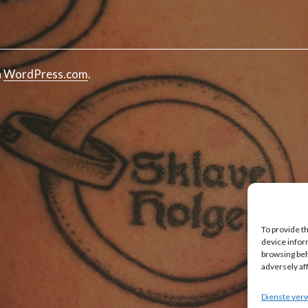
n
WordPress.com
.
To provide t
device infor
browsing beh
adversely af
Dienste ver