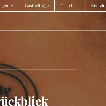
agen
Gastbeiträge
Gästebuch
Kontakt
ge – Wie oft darf
Impres
klave einen
smus haben?
Datensc
Meinung zur
eichnung von
in oder Sklave
age – Unterwäsche
rückblick