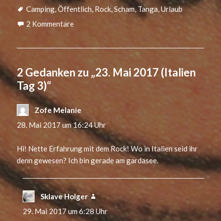
Schlagwörter
Camping
,
Öffentlich
,
Rock
,
Scham
,
Tanga
,
Urlaub
2 Kommentare
2 Gedanken zu „23. Mai 2017 (Italien
Tag 3)“
Zofe Melanie
sagt:
28. Mai 2017 um 16:24 Uhr
Hi! Nette Erfahrung mit dem Rock! Wo in Italien seid ihr
denn gewesen? Ich bin gerade am gardasee.
Sklave Holger
sagt:
29. Mai 2017 um 6:28 Uhr