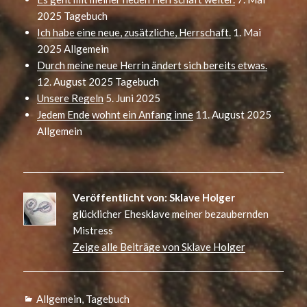
2025
Tagebuch
Ich habe eine neue, zusätzliche, Herrschaft.
1. Mai
2025
Allgemein
Durch meine neue Herrin ändert sich bereits etwas.
12. August 2025
Tagebuch
Unsere Regeln
5. Juni 2025
Jedem Ende wohnt ein Anfang inne
11. August 2025
Allgemein
Veröffentlicht von:
Sklave Holger
glücklicher Ehesklave meiner bezaubernden
Mistress
Zeige alle Beiträge von Sklave Holger
Kategorien
Allgemein
,
Tagebuch