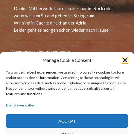
Danke. Mittlerweile laufe ich hier nur im Rock oder
wenn wir zum Strand gehen im String rum.
Wir sind in Caorle direkt an der Adria.
Leider geht es morgen schon wieder nach Hause.
Kommentare sind geschlossen.
Manage Cookie Consent
Beitragsnavigation
To provide the best experiences, we use technologies like cookies to store
Zurück
and/or access device information. Consenting to these technologies will
allow us to process data such as browsing behavior or unique IDs on this site.
7. Mai 2017 (Wochenbericht)
Vorheriger
Not consenting or withdrawing consent, may adversely affect certain
Beitrag:
features and functions.
Dienste verwalten
Weiter
25. Mai 2017 (Italien Tag 5)
Nächster
ACCEPT
Beitrag: