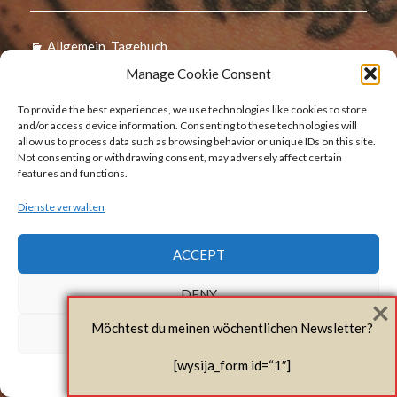
Kategorien
Allgemein
,
Tagebuch
Manage Cookie Consent
Beitragsnavigation
To provide the best experiences, we use technologies like cookies to store
Zurück
and/or access device information. Consenting to these technologies will
allow us to process data such as browsing behavior or unique IDs on this site.
Frohes neues Jahr
Vorheriger
Not consenting or withdrawing consent, may adversely affect certain
Beitrag:
features and functions.
Dienste verwalten
Weiter
04. Januar 2017
Nächster
ACCEPT
Beitrag:
DENY
×
Möchtest du meinen wöchentlichen Newsletter?
VIEW PREFERENCES
Stolz präsentiert von WordPress
|
Theme: Afterlight von
WordPress.com
.
[wysija_form id=“1″]
Cookie Policy