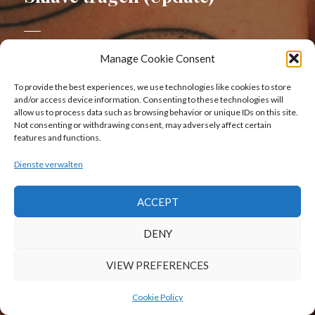
Manage Cookie Consent
Veröffentlicht
20. Februar 2017
am
Welche Unterwäsche darf ein
To provide the best experiences, we use technologies like cookies to store
and/or access device information. Consenting to these technologies will
Sklave tragen (Meine erste
allow us to process data such as browsing behavior or unique IDs on this site.
Umfrage auf dem
Not consenting or withdrawing consent, may adversely affect certain
features and functions.
Sklaventagebuch)
Dienste verwalten
ACCEPT
Stolz präsentiert von WordPress
|
Theme: Afterlight von
WordPress.com
.
DENY
VIEW PREFERENCES
Cookie Policy