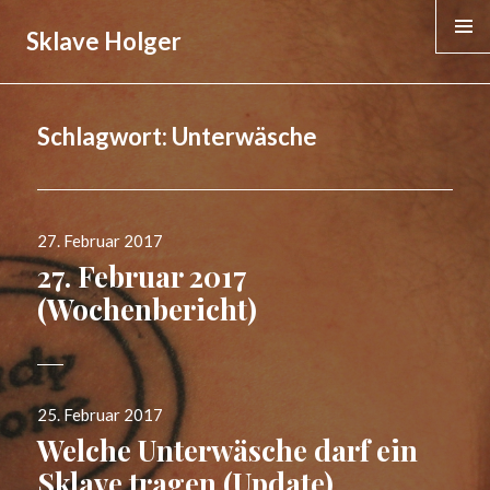
Sklave Holger
MENÜ &
WIDGE
Schlagwort:
Unterwäsche
Veröffentlicht
27. Februar 2017
am
27. Februar 2017
(Wochenbericht)
Veröffentlicht
25. Februar 2017
am
Welche Unterwäsche darf ein
Sklave tragen (Update)