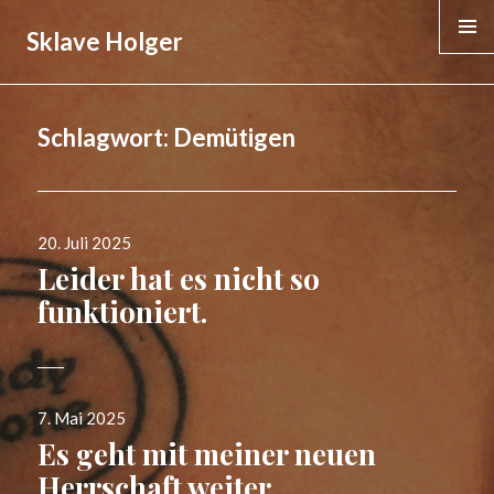
Sklave Holger
MENÜ &
WIDGE
Schlagwort:
Demütigen
Veröffentlicht
20. Juli 2025
am
Leider hat es nicht so
funktioniert.
Veröffentlicht
7. Mai 2025
am
Es geht mit meiner neuen
Herrschaft weiter.