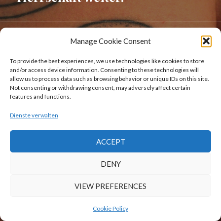
Stolz präsentiert von WordPress
|
Theme: Afterlight von
Manage Cookie Consent
WordPress.com
.
To provide the best experiences, we use technologies like cookies to store
and/or access device information. Consenting to these technologies will
allow us to process data such as browsing behavior or unique IDs on this site.
Not consenting or withdrawing consent, may adversely affect certain
features and functions.
Dienste verwalten
ACCEPT
DENY
VIEW PREFERENCES
Cookie Policy